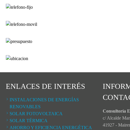
ENLACES DE INTERÉS
INFOR
CONTA
INSTALACIONES DE ENERGÍAS
RENOVABLES
Consultoría E
SOLAR FOTOVOLTAICA
c/ Alcalde Ma
SOLAR TÉRMICA
41927 - Mairena
AHORRO Y EFICIENCIA ENERGÉTICA