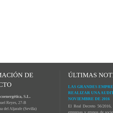
MACIÓN DE
ÚLTIMAS NOT
CTO
LAS GRANDES EMPRES
REALIZAR UNA AUDIT
coenergética, S.L.
NOVIEMBRE DE 2016
nuel Reyes, 27-B
El Real Decreto 56/2016, 
 del Aljarafe (Sevilla)
empresas y grupos de socied