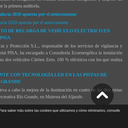
r la primera auditoría.
alucía 2020 apuesta por el autoconsumo
lucía 2020 apuesta por el autoconsumo
NTO DE RECARGA DE VEHÍCULO ELÉCTRICO EN
PISA
a y Protección S.L., responsable de los servicios de vigilancia y
rial PISA, ha encargado a Consultoría Ecoenergética la instalación
us dos vehículos Citröen Zero. 100 % eléctricos con los que realiza
NTE CON TECNOLOGÍA LED EN LAS PISTAS DE
O GRANDE
leva a cabo la mejora de la iluminación en cuatro de las diez pistas
ecreativa Río Grande, en Mairena del Aljarafe.
. Para saber más sobre las cookies que utilizamos y cómo eliminarlos, consulte
Sitio web desarrollado por:
modaWEB.es