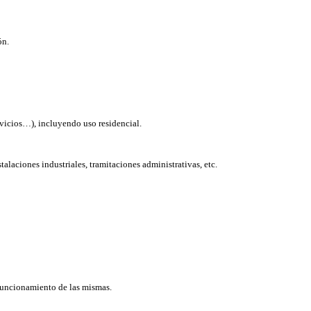
ón.
ervicios…), incluyendo uso residencial.
alaciones industriales, tramitaciones administrativas, etc.
l funcionamiento de las mismas.