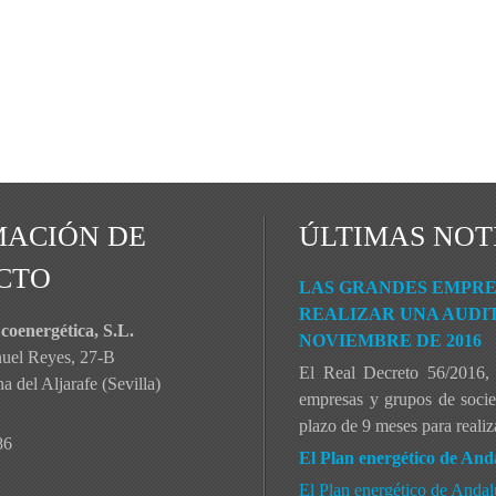
MACIÓN DE
ÚLTIMAS NOT
CTO
LAS GRANDES EMPRES
REALIZAR UNA AUDIT
coenergética, S.L.
NOVIEMBRE DE 2016
nuel Reyes, 27-B
El Real Decreto 56/2016, 
 del Aljarafe (Sevilla)
empresas y grupos de socied
plazo de 9 meses para realiza
86
El Plan energético de And
El Plan energético de Anda