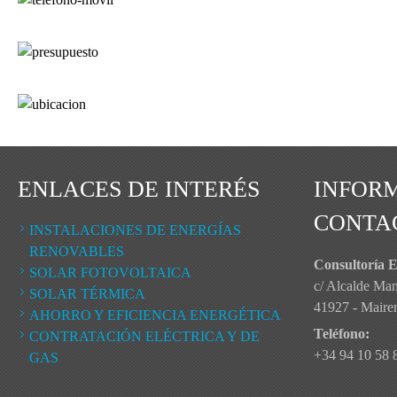
ENLACES DE INTERÉS
INFOR
CONTA
INSTALACIONES DE ENERGÍAS
RENOVABLES
Consultoría E
SOLAR FOTOVOLTAICA
c/ Alcalde Ma
SOLAR TÉRMICA
41927 - Mairena
AHORRO Y EFICIENCIA ENERGÉTICA
Teléfono:
CONTRATACIÓN ELÉCTRICA Y DE
+34 94 10 58 
GAS